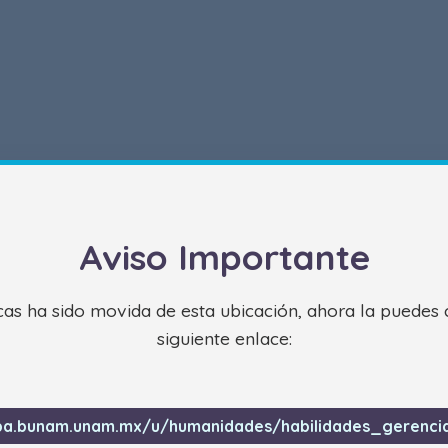
Aviso Importante
s ha sido movida de esta ubicación, ahora la puedes 
siguiente enlace:
pa.bunam.unam.mx/u/humanidades/habilidades_gerencia